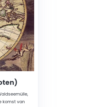
oten)
Waldseemülle,
de komst van