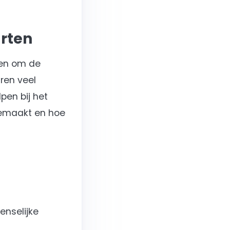
arten
ken om de
ren veel
pen bij het
 gemaakt en hoe
enselijke