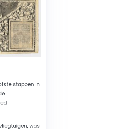
otste stappen in
 de
oed
 vliegtuigen, was