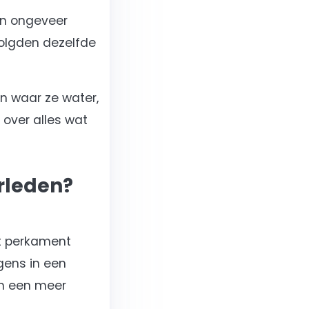
an ongeveer
volgden dezelfde
n waar ze water,
 over alles wat
rleden?
et perkament
gens in een
om een meer