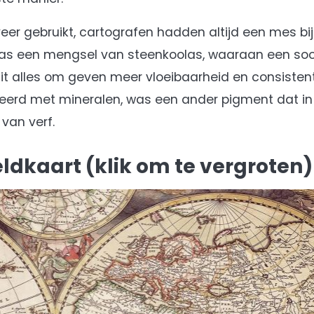
er gebruikt, cartografen hadden altijd een mes b
t was een mengsel van steenkoolas, waaraan een so
 alles om geven meer vloeibaarheid en consistent
ixeerd met mineralen, was een ander pigment dat in
van verf.
dkaart (klik om te vergroten)