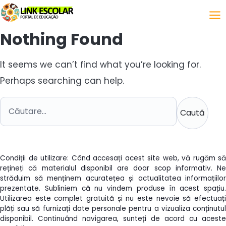
Legătură
Nothing Found
It seems we can’t find what you’re looking for.
Perhaps searching can help.
Caută după:
Condiții de utilizare: Când accesați acest site web, vă rugăm să
rețineți că materialul disponibil are doar scop informativ. Ne
străduim să menținem acuratețea și actualitatea informațiilor
prezentate. Subliniem că nu vindem produse în acest spațiu.
Utilizarea este complet gratuită și nu este nevoie să efectuați
plăți sau să furnizați date personale pentru a vizualiza conținutul
disponibil. Continuând navigarea, sunteți de acord cu aceste