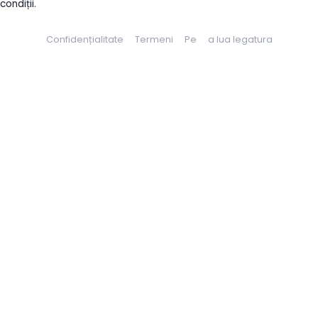
condiții.
Confidențialitate
Termeni
Pe
a lua legatura