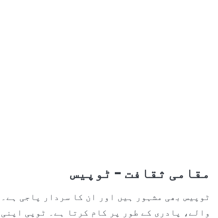
مقامی ثقافت - ٹوپیس
ٹوپیس بھی مشہور ہیں اور ان کا سردار پاجی ہے۔ 
والے، پادری کے طور پر کام کرتا ہے۔ ٹوپی اپنی 