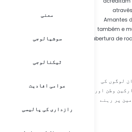
acreditam 
através
معنی
Amantes da
também e mui
سوشیالوجی
abertura de ro
ٹیکنالوجی
ن لوگوں کی
عوامی افادیت
رکین وطن اور
مین پر رہنے
رازداری کی پالیسی