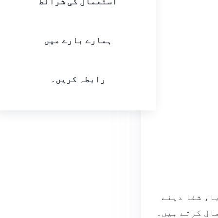
استعمال کی شرائط
ہمارے بارے میں
رابطہ کریں۔
ا، شفا دینے
ال کرتے ہیں۔