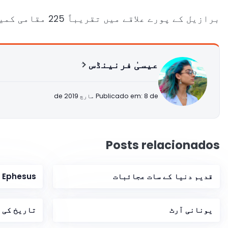
برازیل کے پورے علاقے میں تقریباً 225 مقامی کمیونٹیز تقسیم ہیں، جو ملک کی آبادی کے 0.25% کے مساوی ہیں۔
عیسیٰ فرنینڈس
Publicado em: 8 de مارچ de 2019
Posts relacionados
قدیم دنیا کے سات عجائبات
Ephesus کے Heraclitus
یونانی آرٹ
تاریخ کی 