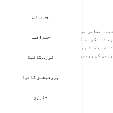
جسمانی
تھے۔ مقامی لوگ
جغرافیہ
ھ کا ذکر ہم کر
ے سے ڈھکا ہوا
وروں کی روحوں
کورس گائیڈ
پروفیشنز گائیڈ
تاریخ