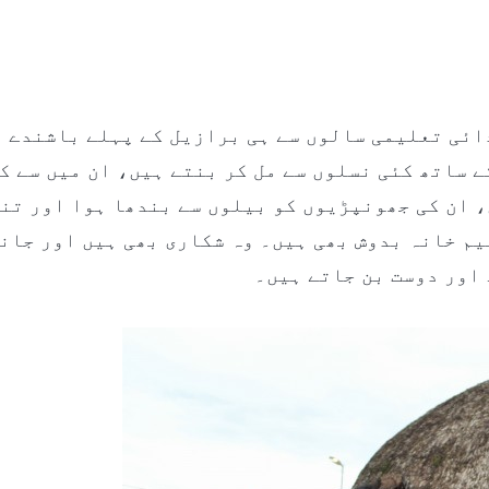
ائی تعلیمی سالوں سے ہی برازیل کے پہلے باشندے 
 ساتھ کئی نسلوں سے مل کر بنتے ہیں، ان میں سے کچ
 ان کی جھونپڑیوں کو بیلوں سے بندھا ہوا اور تنک
نیم خانہ بدوش بھی ہیں۔ وہ شکاری بھی ہیں اور جان
 اور دوست بن جاتے ہیں۔