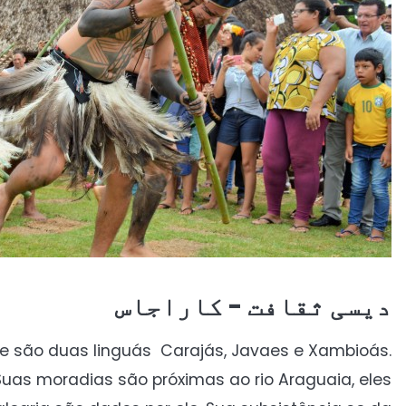
دیسی ثقافت - کاراجاس
e são duas linguás Carajás, Javaes e Xambioás.
s moradias são próximas ao rio Araguaia, eles