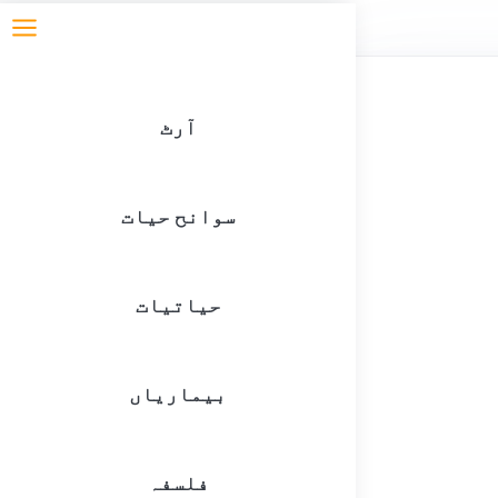
آرٹ
سوانح حیات
حیاتیات
بیماریاں
فلسفہ