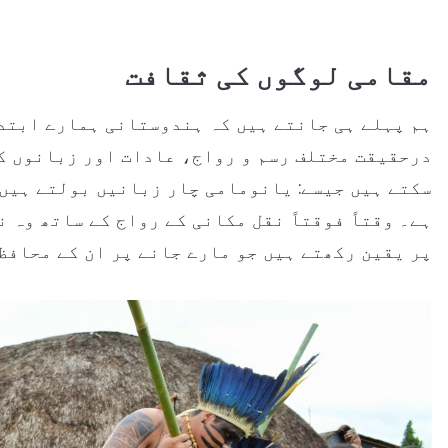
مقامی لوگوں کی ثقافت
ہم پہلے ہی جانتے ہیں کہ ہندوستانی ہمارے ابتد
درحقیقت مختلف رسم و رواج، عادات اور زبانوں کے
سکتے ہیں جیسے: یانومامی چار زبانیں بولتے ہیں،
ہے۔ وقتاً فوقتاً نقل مکانی کے رواج کے ساتھ وہ 
پر یقین رکھتے ہیں جو مارے جانے پر ان کے محافظ