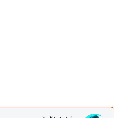
عیسیٰ فرنینڈس