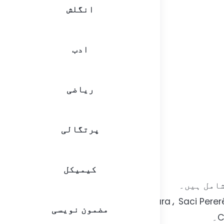
انگلش
ادب
ریاضی
پرتگالی
کیمیکل
شامل ہیں۔
Iara، Saci Pererê، Mula Sem Cabeça،
مضمون نویسی