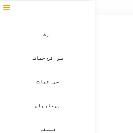
آرٹ
سوانح حیات
حیاتیات
بیماریاں
فلسفہ