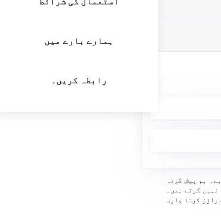
استعمال کی شرائط
ہمارے بارے میں
رابطہ کریں۔
ے۔ ہم پیش کردہ
نہیں کرتے ہیں۔
براؤز کرنا جاری