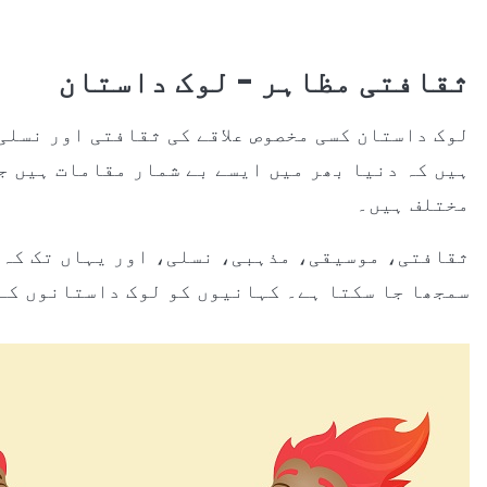
ثقافتی مظاہر - لوک داستان
لوک داستان کسی مخصوص علاقے کی ثقافتی اور نسلی
ہیں کہ دنیا بھر میں ایسے بے شمار مقامات ہیں ج
مختلف ہیں۔
ثقافتی، موسیقی، مذہبی، نسلی، اور یہاں تک کہ ک
سمجھا جا سکتا ہے۔ کہانیوں کو لوک داستانوں کے 