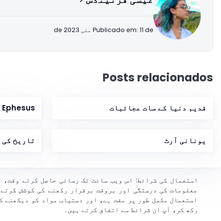
Publicado em: 11 de مئی de 2023
Posts relacionados
قدیم دنیا کے سات عجائبات
Ephesus کے Heraclitus
یونانی آرٹ
تاریخ کی 
استعمال کی شرائط: اس ویب سائٹ تک رسائی حاصل کرتے وقت، 
معلومات کی درستگی اور بروقت برقرار رکھنے کی کوشش کرتے 
استعمال مکمل طور پر مفت ہے، اور دستیاب مواد کو دیکھنے ک
رکھ کر، آپ ان شرائط سے اتفاق کرتے ہیں۔