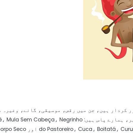
ر کردار ہیں، جن میں رقص، موسیقی، گانے، وغیرہ 
ہماری لوک داستانوں کے مرکزی کرداروں کے طور پر، ہمارے پاس ہیں:  Negrinho
do Pastoreiro، Cuca، Bo اور Corpo Seco۔