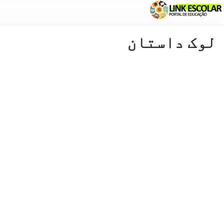
لنک
لوک داستان