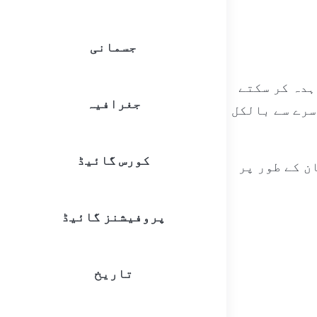
جسمانی
ہدہ کر سکتے
جغرافیہ
سرے سے بالکل
کورس گائیڈ
ن کے طور پر
پروفیشنز گائیڈ
تاریخ