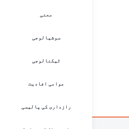
معنی
سوشیالوجی
ٹیکنالوجی
عوامی افادیت
رازداری کی پالیسی