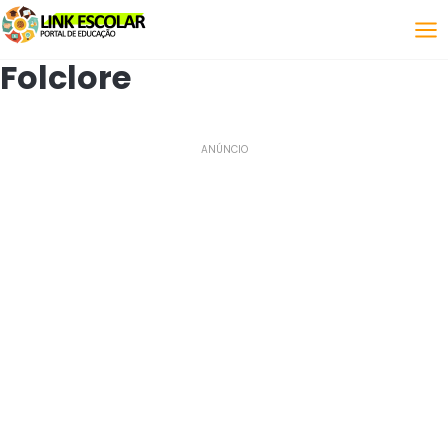
关联
Folclore
ANÚNCIO