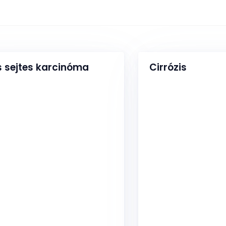
s sejtes karcinóma
Cirrózis