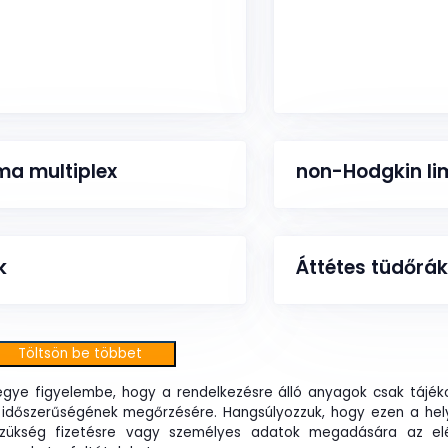
a multiplex
non-Hodgkin l
k
Áttétes tüdőrá
Töltsön be többet
egye figyelembe, hogy a rendelkezésre álló anyagok csak tájéko
 időszerűségének megőrzésére. Hangsúlyozzuk, hogy ezen a hel
 szükség fizetésre vagy személyes adatok megadására az el