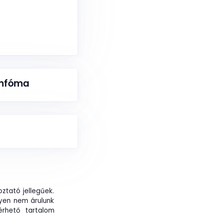
imfóma
k
ztató jellegűek.
yen nem árulunk
érhető tartalom