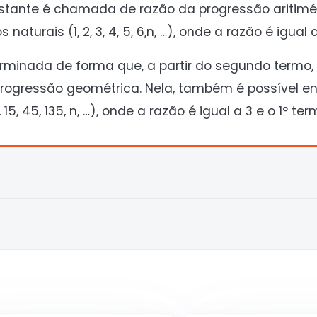
stante é chamada de razão da progressão aritimét
rais (1, 2, 3, 4, 5, 6,n, …), onde a razão é igual a 
inada de forma que, a partir do segundo termo, 
progressão geométrica. Nela, também é possível e
 45, 135, n, …), onde a razão é igual a 3 e o 1° term