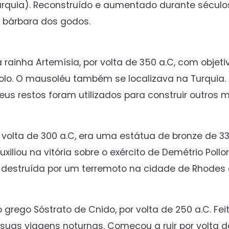
quia). Reconstruído e aumentado durante séculos,
ão bárbara dos godos.
 rainha Artemísia, por volta de 350 a.C, com objeti
olo. O mausoléu também se localizava na Turquia. 
Seus restos foram utilizados para construir outros
r volta de 300 a.C, era uma estátua de bronze de 3
liou na vitória sobre o exército de Demétrio Pollor
 destruída por um terremoto na cidade de Rhodes 
eto grego Sóstrato de Cnido, por volta de 250 a.C. F
suas viagens noturnas. Começou a ruir por volta d