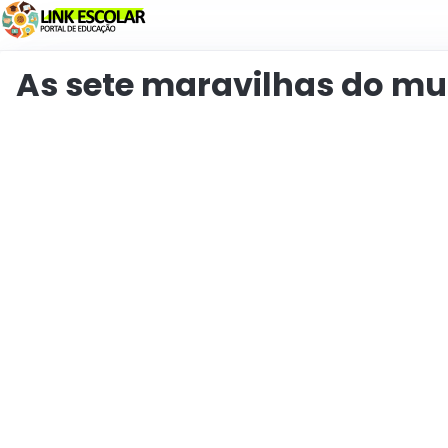
リンク
As sete maravilhas do m