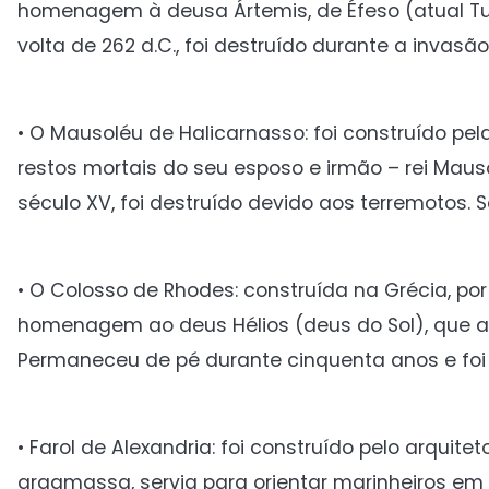
homenagem à deusa Ártemis, de Éfeso (atual Tur
volta de 262 d.C., foi destruído durante a invas
• O Mausoléu de Halicarnasso: foi construído pela
restos mortais do seu esposo e irmão – rei Maus
século XV, foi destruído devido aos terremotos. 
• O Colosso de Rhodes: construída na Grécia, po
homenagem ao deus Hélios (deus do Sol), que auxi
Permaneceu de pé durante cinquenta anos e foi
• Farol de Alexandria: foi construído pelo arquit
argamassa, servia para orientar marinheiros em 