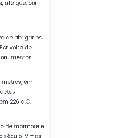
 até que, por
vo de abrigar os
Por volta do
 monumentos.
3 metros, em
cetes.
em 226 a.C.
eito de mármore e
o século IV,mas