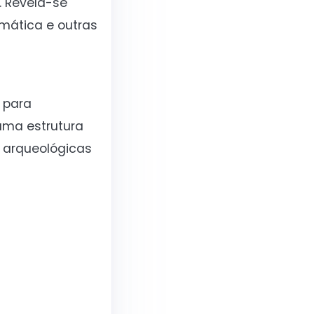
. Revela-se
mática e outras
 para
uma estrutura
s arqueológicas