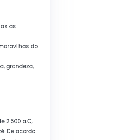
nas as
 maravilhas do
a, grandeza,
e 2.500 a.C,
zé. De acordo