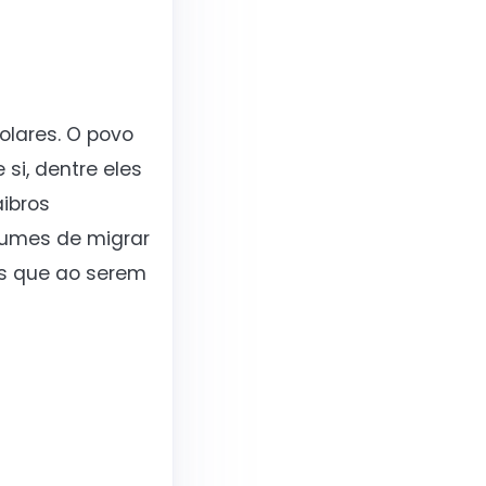
olares. O povo
si, dentre eles
ibros
tumes de migrar
s que ao serem