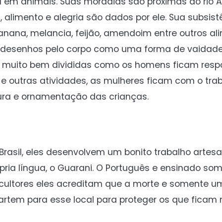
m animais. Suas moradias são próximas ao rio Ar
 alimento e alegria são dados por ele. Sua subsist
banana, melancia, feijão, amendoim entre outros al
 desenhos pelo corpo como uma forma de vaidade.
 muito bem divididas como os homens ficam resp
 e outras atividades, as mulheres ficam com o tra
ntura e ornamentação das crianças.
Brasil, eles desenvolvem um bonito trabalho artes
pria língua, o Guarani. O Português e ensinado so
gricultores eles acreditam que a morte e somente
rtem para esse local para proteger os que ficam n