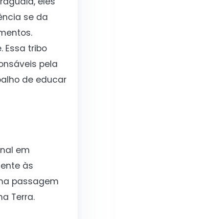
aguaia, eles
ência se da
imentos.
 Essa tribo
onsáveis pela
balho de educar
anal em
mente às
 uma passagem
a Terra.