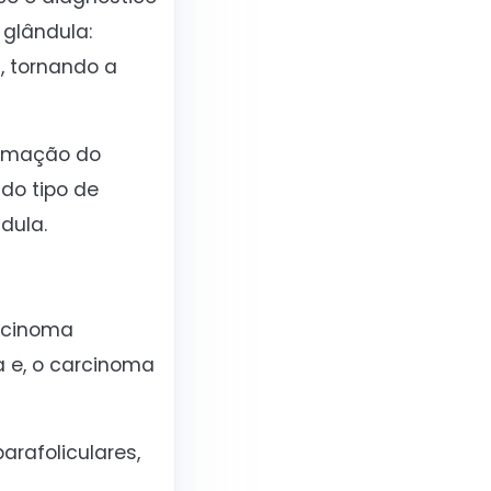
 glândula:
a, tornando a
firmação do
do tipo de
dula.
arcinoma
a e, o carcinoma
arafoliculares,