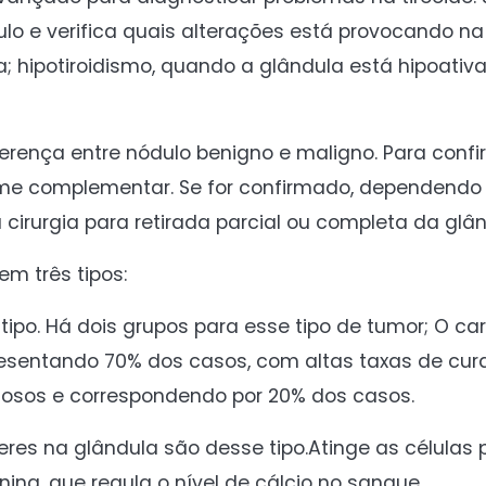
ulo e verifica quais alterações está provocando na
a; hipotiroidismo, quando a glândula está hipoativ
ferença entre nódulo benigno e maligno. Para con
me complementar. Se for confirmado, dependendo 
irurgia para retirada parcial ou completa da glân
m três tipos:
 tipo. Há dois grupos para esse tipo de tumor; O c
presentando 70% dos casos, com altas taxas de cur
idosos e correspondendo por 20% dos casos.
es na glândula são desse tipo.Atinge as células p
ina, que regula o nível de cálcio no sangue.