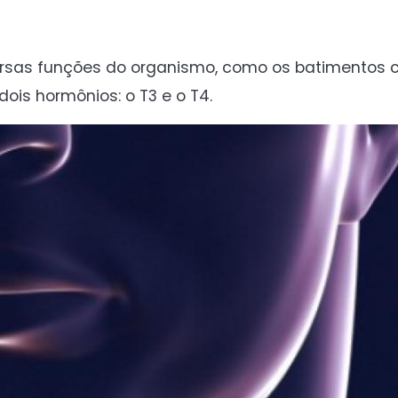
ersas funções do organismo, como os batimentos c
dois hormônios: o T3 e o T4.