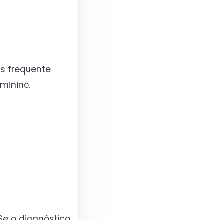
is frequente
minino.
Se o diagnóstico