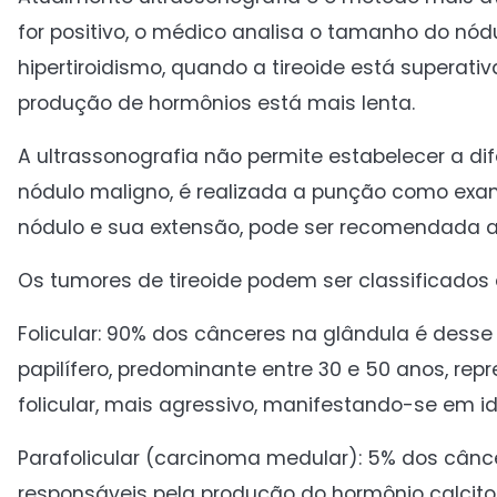
for positivo, o médico analisa o tamanho do nód
hipertiroidismo, quando a tireoide está superativ
produção de hormônios está mais lenta.
A ultrassonografia não permite estabelecer a di
nódulo maligno, é realizada a punção como exa
nódulo e sua extensão, pode ser recomendada a c
Os tumores de tireoide podem ser classificados e
Folicular: 90% dos cânceres na glândula é desse
papilífero, predominante entre 30 e 50 anos, re
folicular, mais agressivo, manifestando-se em 
Parafolicular (carcinoma medular): 5% dos câncer
responsáveis pela produção do hormônio calciton