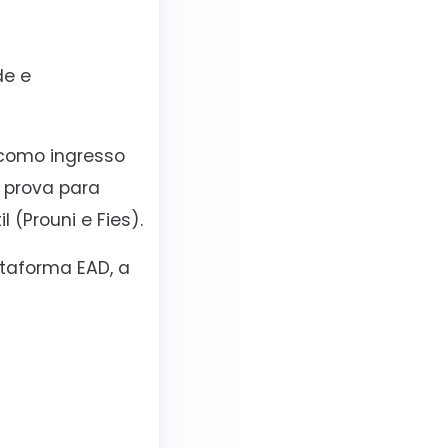
de e
 como ingresso
 prova para
(Prouni e Fies).
ataforma EAD, a