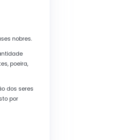
ases nobres.
antidade
s, poeira,
ão dos seres
sto por