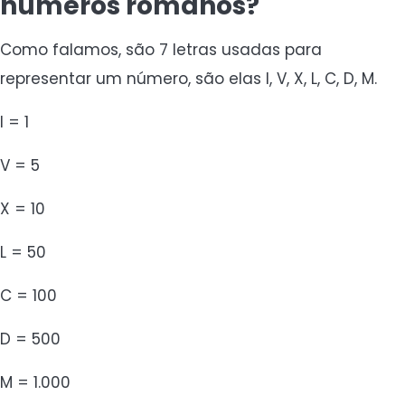
números romanos?
Como falamos, são 7 letras usadas para
representar um número, são elas I, V, X, L, C, D, M.
I = 1
V = 5
X = 10
L = 50
C = 100
D = 500
M = 1.000