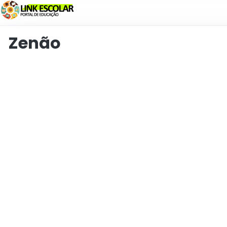
Link
Zenão