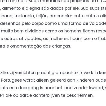
m animais. Suas moradias são próximas ao rio Ar
 alimento e alegria são dados por ele. Sua subsist
banana, melancia, feijão, amendoim entre outros al
 desenhos pelo corpo como uma forma de vaidade.
 muito bem divididas como os homens ficam resp
 e outras atividades, as mulheres ficam com o tra
ntura e ornamentação das crianças.
lië, zij verrichten prachtig ambachtelijk werk in ke
 Portugees wordt alleen geleerd aan kinderen ouder
chts een doorgang is naar het land zonder kwaad
en die op aarde achterblijven te beschermen.