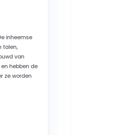
 De inheemse
 talen,
bouwd van
h en hebben de
er ze worden