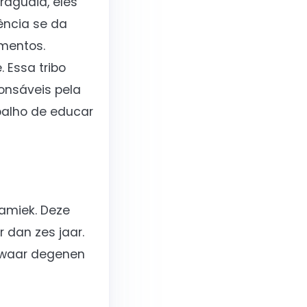
aguaia, eles
ência se da
imentos.
 Essa tribo
onsáveis pela
balho de educar
ramiek. Deze
 dan zes jaar.
, waar degenen