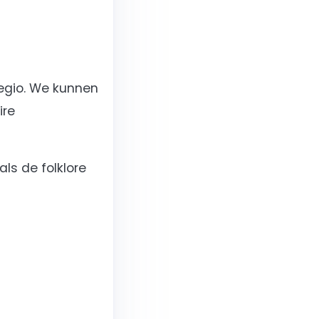
regio. We kunnen
ire
ls de folklore