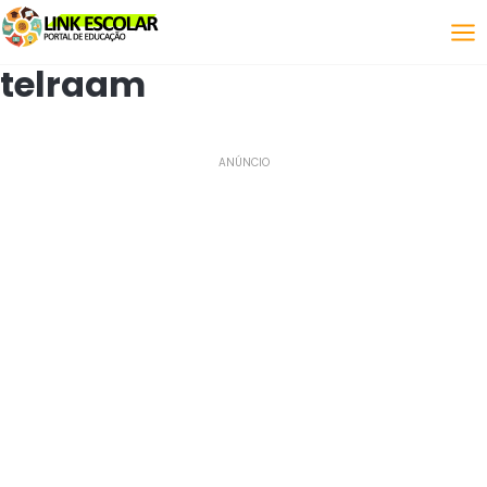
Koppeling
telraam
ANÚNCIO