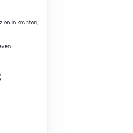
ien in kranten,
leven