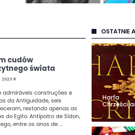
OSTATNIE 
em cudów
żytnego świata
 2023 R
e admiráveis construções e
Harfa
as da Antiguidade, seis
Chrześcij
eceram, restando apenas as
s do Egito. Antípatro de Sídon,
ego, entre os anos de …