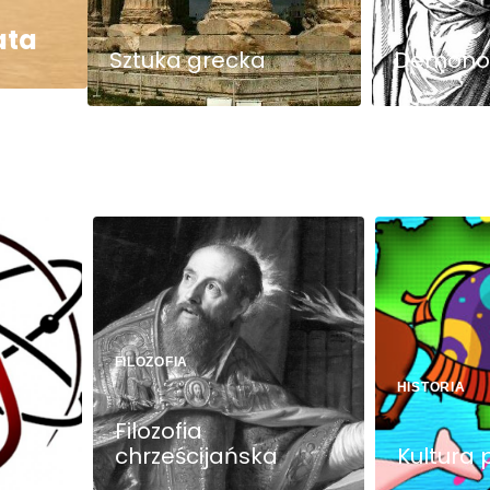
ata
Sztuka grecka
Demono
FILOZOFIA
HISTORIA
Filozofia
chrześcijańska
Kultura