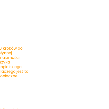
10 kroków do
płynnej
znajomości
języka
ngielskiego i
laczego jest to
konieczne