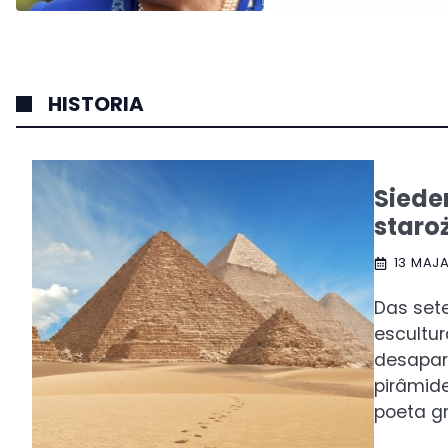
HISTORIA
Sied
staro
13 MAJA
Das set
escultur
desapar
pirâmide
poeta gr