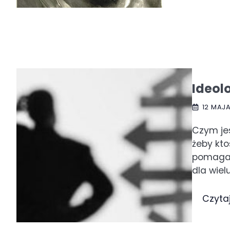
Ideol
12 MAJA
Czym jes
żeby kto
pomaga 
dla wielu
Czyta