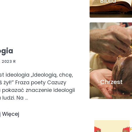
Biblia
ogia
 2023 R
t ideologia „Ideologią, chcę,
Chrzest
ś żył!” Fraza poety Cazuzy
pokazać znaczenie ideologii
 ludzi. Na …
j Więcej
F