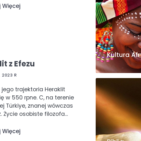
j Więcej
Kultura Af
it z Efezu
 2023 R
i jego trajektoria Heraklit
się w 550 rpne. C, na terenie
zej Türkiye, znanej wówczas
z. Życie osobiste filozofa…
j Więcej