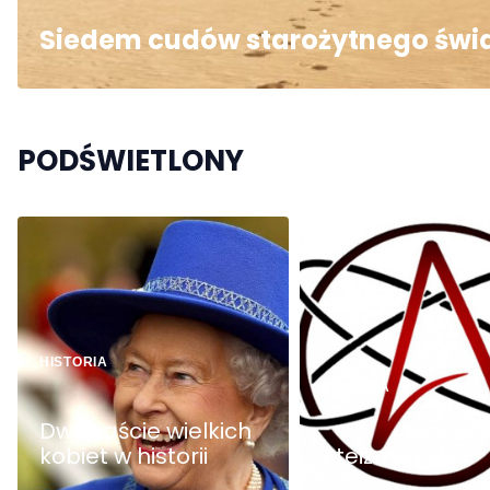
Siedem cudów starożytnego świ
PODŚWIETLONY
HISTORIA
HISTORIA
Dwanaście wielkich
kobiet w historii
Ateizm