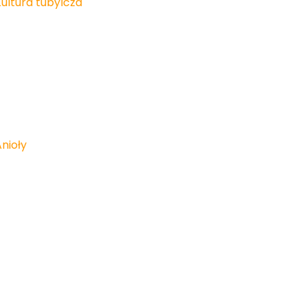
Kultura tubylcza
nioły