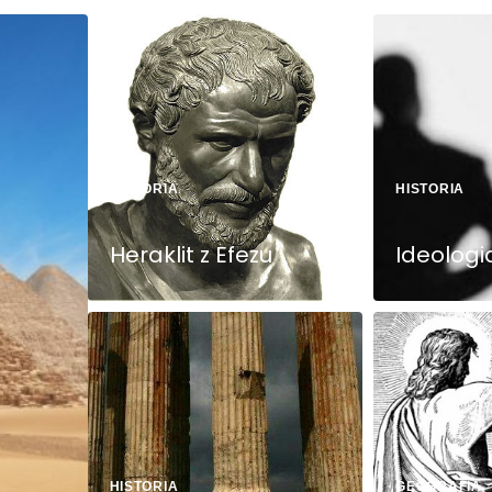
HISTORIA
HISTORIA
Heraklit z Efezu
Ideologi
HISTORIA
GEOGRAFIA