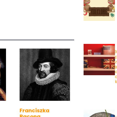
a
d
Franciszka
Bacona