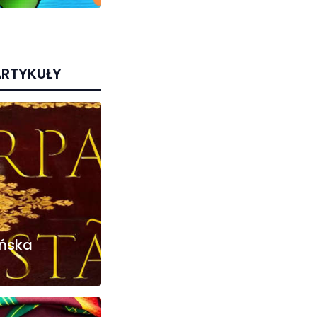
ARTYKUŁY
ańska