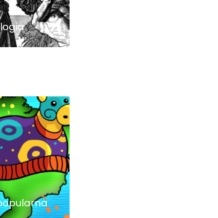
logia
 popularna