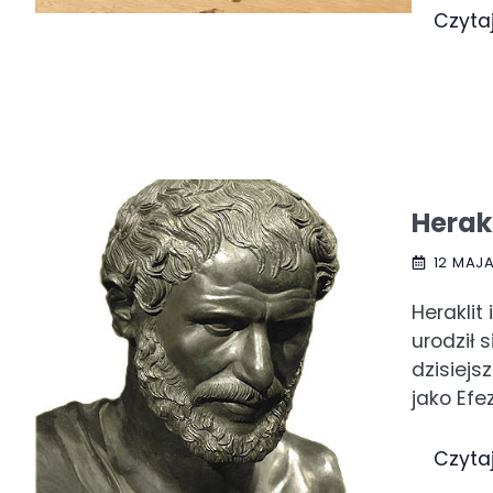
Czyta
Herakl
12 MAJA
Heraklit 
urodził 
dzisiejs
jako Efe
Czyta