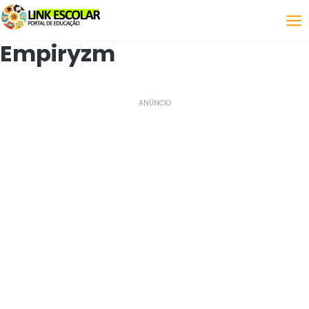
Połączyć
Empiryzm
ANÚNCIO