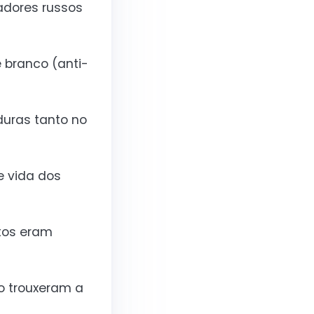
adores russos
e branco (anti-
duras tanto no
e vida dos
ntos eram
o trouxeram a