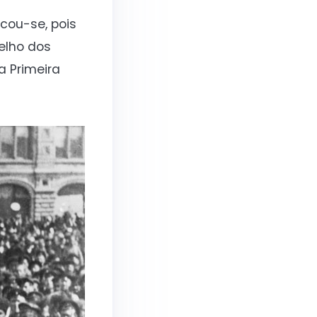
icou-se, pois
selho dos
a Primeira