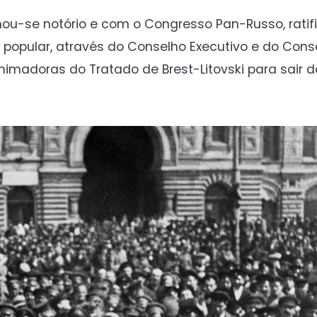
nou-se notório e com o Congresso Pan-Russo, ratif
ão popular, através do Conselho Executivo e do Con
madoras do Tratado de Brest-Litovski para sair d