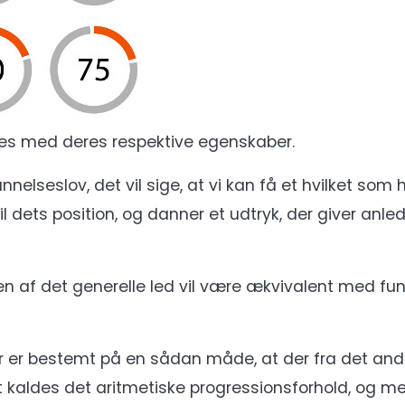
des med deres respektive egenskaber.
elseslov, det vil sige, at vi kan få et hvilket som he
l dets position, og danner et udtryk, der giver anled
en af det generelle led vil være ækvivalent med fu
r er bestemt på en sådan måde, at der fra det andet
t kaldes det aritmetiske progressionsforhold, og me