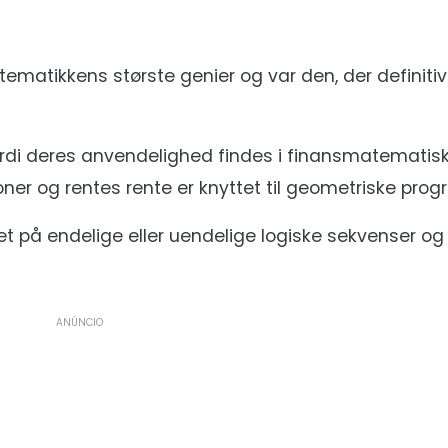
matikkens største genier og var den, der definitivt 
ordi deres anvendelighed findes i finansmatematisk
oner og rentes rente er knyttet til geometriske progr
et på endelige eller uendelige logiske sekvenser og 
ANÚNCIO