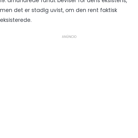
19. århundrede fandt beviser for dens eksistens,
men det er stadig uvist, om den rent faktisk
eksisterede.
ANÚNCIO