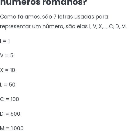
números romanos?
Como falamos, são 7 letras usadas para
representar um número, são elas I, V, X, L, C, D, M.
I = 1
V = 5
X = 10
L = 50
C = 100
D = 500
M = 1.000